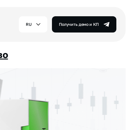
RU
Получить демо и КП
во