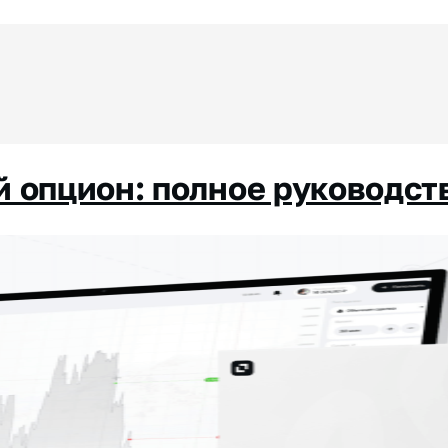
й опцион: полное руководст