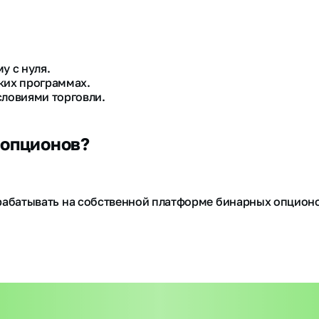
у с нуля.
ких программах.
словиями торговли.
 опционов?
рабатывать на собственной платформе бинарных опционо