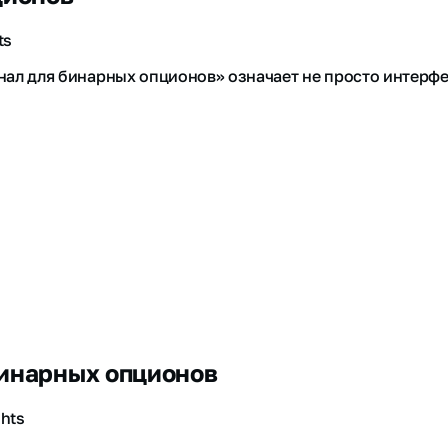
ts
ал для бинарных опционов» означает не просто интерфе
бинарных опционов
ghts