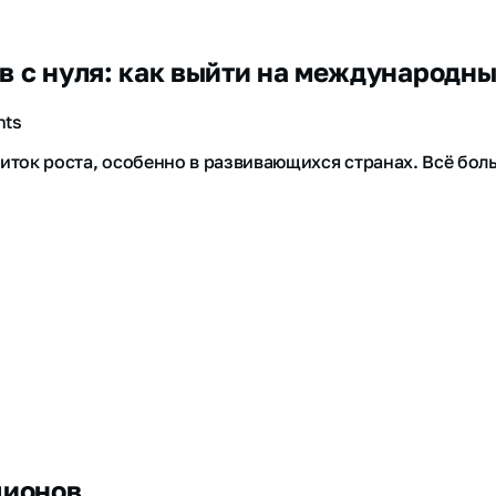
в с нуля: как выйти на международн
hts
иток роста, особенно в развивающихся странах. Всё бол
ционов